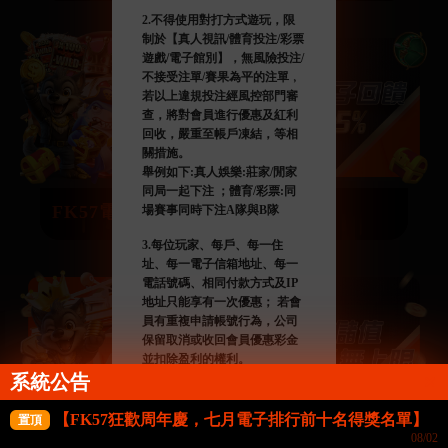
2.不得使用對打方式遊玩，限
制於【真人視訊/體育投注/彩票
遊戲/電子館別】，無風險投注/
不接受注單/賽果為平的注單﹐
若以上違規投注經風控部門審
查，將對會員進行優惠及紅利
回收，嚴重至帳戶凍結，等相
關措施。
舉例如下:真人娛樂:莊家/閒家
同局一起下注 ；體育/彩票:同
FK57電子回饋再多送15%
場賽事同時下注A隊與B隊
3.每位玩家、每戶、每一住
址、每一電子信箱地址、每一
電話號碼、相同付款方式及IP
地址只能享有一次優惠； 若會
員有重複申請帳號行為，公司
保留取消或收回會員優惠彩金
並扣除盈利的權利。
系統公告
4.FK57娛樂城的所有優惠特為
玩家而設，如發現任何團體或
【FK57狂歡周年慶，七月電子排行前十名得獎名單】
置頂
個人，以不誠實方式套取紅利
08/02