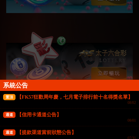
太子六合彩
LOTTERY
立即暢玩
系統公告
【FK57狂歡周年慶，七月電子排行前十名得獎名單】
置頂
08/02
【信用卡通道公告】
通道
08/01
9K彩票
【提款渠道當前狀態公告】
通道
LOTTERY
07/31