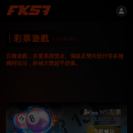
彩票遊戲
LOTTERY
百種遊戲，多重累積獎金、滿線及雙向賠付等多種
獨特玩法，終極大獎超乎想像。
WG彩票
LOTTERY
立即暢玩