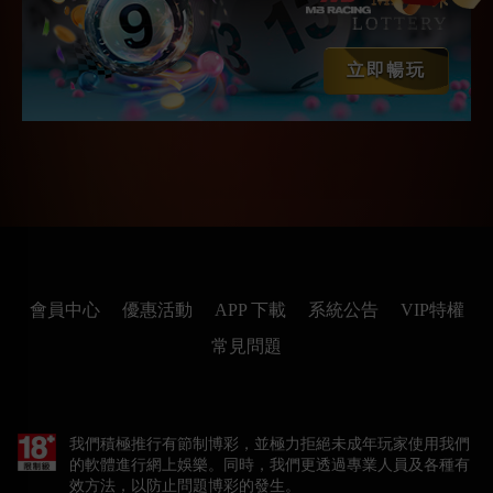
04/02
LOTTERY
【會員權益公告】
一般
12/17
立即暢玩
會員中心
優惠活動
APP 下載
系統公告
VIP特權
常見問題
我們積極推行有節制博彩，並極力拒絕未成年玩家使用我們
的軟體進行網上娛樂。同時，我們更透過專業人員及各種有
效方法，以防止問題博彩的發生。